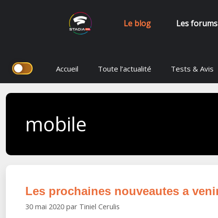
Le blog
Les forums
Aller
Accueil
Toute l’actualité
Tests & Avis
au
contenu
mobile
Les prochaines nouveautes a venir
30 mai 2020
par
Tiniel Cerulis