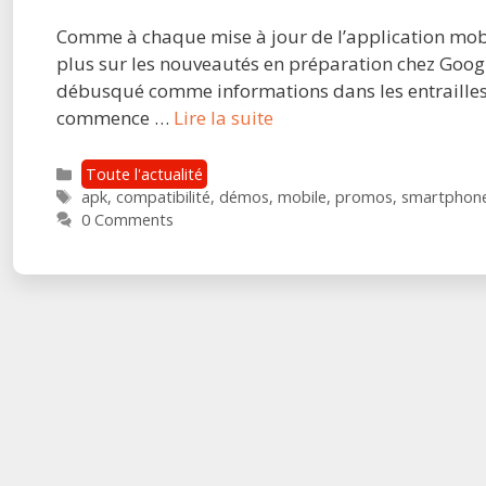
Comme à chaque mise à jour de l’application mobi
plus sur les nouveautés en préparation chez Google
débusqué comme informations dans les entrailles
Les
commence …
Lire la suite
prochaines
nouveautes
Catégories
Toute l'actualité
Étiquettes
a
apk
,
compatibilité
,
démos
,
mobile
,
promos
,
smartphon
0 Comments
venir
pour
stadia