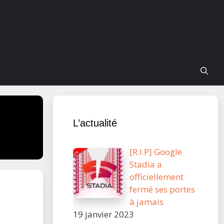
L’actualité
[R.I.P] Google
Stadia a
officiellement
fermé ses portes
à jamais
19 janvier 2023