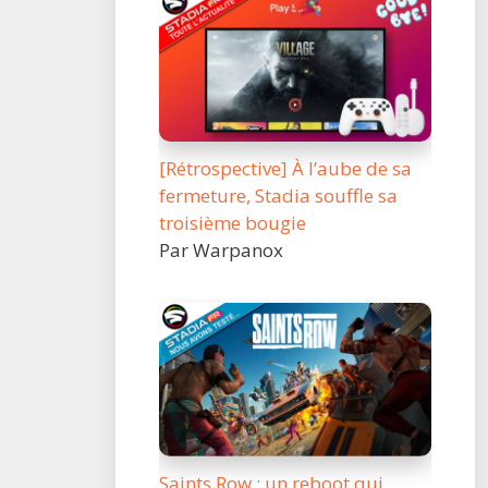
[Rétrospective] À l’aube de sa
fermeture, Stadia souffle sa
troisième bougie
Par Warpanox
Saints Row : un reboot qui