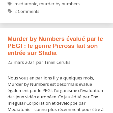
Étiquettes
mediatonic
,
murder by numbers
des
2 Comments
meurtres
en
nombre
dès
aujourd’hui
Murder by Numbers évalué par le
sur
PEGI : le genre Picross fait son
Stadia
entrée sur Stadia
23 mars 2021
par
Tiniel Cerulis
Nous vous en parlions il y a quelques mois,
Murder by Numbers est désormais évalué
également par le PEGI, l’organisme d’évaluation
des jeux vidéo européen. Ce jeu édité par The
Irregular Corporation et développé par
Mediatonic – connu plus récemment pour être à