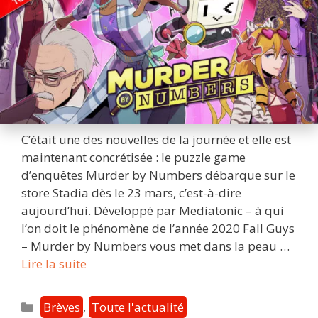
C’était une des nouvelles de la journée et elle est
maintenant concrétisée : le puzzle game
d’enquêtes Murder by Numbers débarque sur le
store Stadia dès le 23 mars, c’est-à-dire
aujourd’hui. Développé par Mediatonic – à qui
l’on doit le phénomène de l’année 2020 Fall Guys
– Murder by Numbers vous met dans la peau …
Murder
Lire la suite
by
Numbers
Catégories
Brèves
,
Toute l'actualité
: