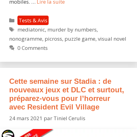
Murder
mobiles. …
Lire la suite
by
Numbers
Catégories
Tests & Avis
:
Étiquettes
mediatonic
,
murder by numbers
,
aucun
nonogramme
,
picross
,
puzzle game
,
visual novel
objection
votre
0 Comments
Honor
Cette semaine sur Stadia : de
nouveaux jeux et DLC et surtout,
préparez-vous pour l’horreur
avec Resident Evil Village
24 mars 2021
par
Tiniel Cerulis