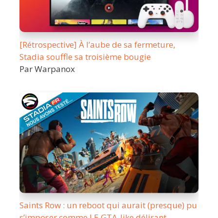
[Rétrospective] À l’aube de sa fermeture,
Stadia souffle sa troisième bougie
Par Warpanox
Saints Row : un reboot qui aurait (presque) pu
s’imposer comme LE GTA-like délirant