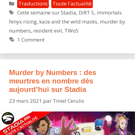
Catégories
Traductions
,
Toute l'actualité
Stadi
Étiquettes
Cette semaine sur Stadia
,
DiRT 5
,
immortals
:
fenyx rising
,
kaze and the wild masks
,
murder by
de
nouve
numbers
,
resident evil
,
TWoS
jeux
1 Comment
et
DLC
et
surtou
Murder by Numbers : des
prépa
meurtres en nombre dès
vous
aujourd’hui sur Stadia
pour
l’horr
23 mars 2021
par
Tiniel Cerulis
avec
Resid
Evil
Villag