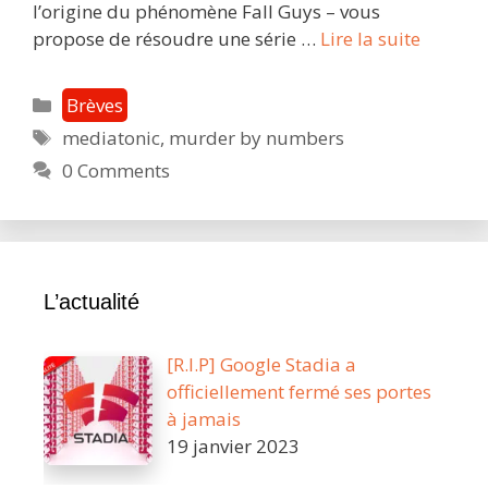
l’origine du phénomène Fall Guys – vous
Murder
propose de résoudre une série …
Lire la suite
by
Numbe
Catégories
Brèves
évalué
Étiquettes
mediatonic
,
murder by numbers
par
0 Comments
le
PEGI
:
le
genre
L’actualité
Picross
fait
[R.I.P] Google Stadia a
son
officiellement fermé ses portes
entrée
à jamais
sur
19 janvier 2023
Stadia