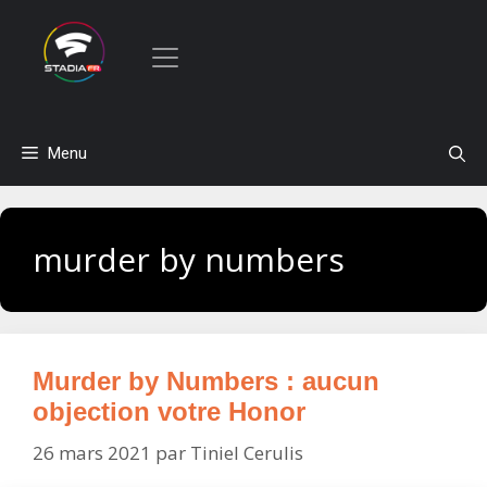
Aller
Menu
au
contenu
murder by numbers
Murder by Numbers : aucun
objection votre Honor
26 mars 2021
par
Tiniel Cerulis