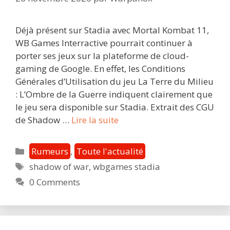
Déjà présent sur Stadia avec Mortal Kombat 11,
WB Games Interractive pourrait continuer à
porter ses jeux sur la plateforme de cloud-
gaming de Google. En effet, les Conditions
Générales d’Utilisation du jeu La Terre du Milieu
: L’Ombre de la Guerre indiquent clairement que
le jeu sera disponible sur Stadia. Extrait des CGU
Shadow
de Shadow …
Lire la suite
of
War
Catégories
Rumeurs
,
Toute l'actualité
:
Étiquettes
shadow of war
,
wbgames stadia
les
0 Comments
CGU
du
jeu
indiquent