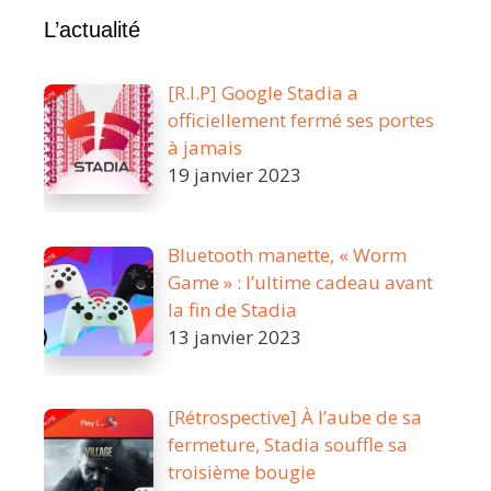
qu’il
L’actualité
est
prévu
[R.I.P] Google Stadia a
sur
officiellement fermé ses portes
Stadia
à jamais
19 janvier 2023
Bluetooth manette, « Worm
Game » : l’ultime cadeau avant
la fin de Stadia
13 janvier 2023
[Rétrospective] À l’aube de sa
fermeture, Stadia souffle sa
troisième bougie