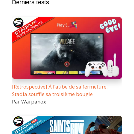
Derniers tests
[Rétrospective] À l’aube de sa fermeture,
Stadia souffle sa troisième bougie
Par Warpanox