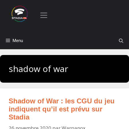
Aller
Menu
au
contenu
shadow of war
Shadow of War : les CGU du jeu
indiquent qu’il est prévu sur
Stadia
26 novembre 2020
par
Warpanox