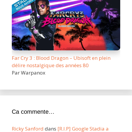
Far Cry 3 : Blood Dragon – Ubisoft en plein
délire nostalgique des années 80
Par Warpanox
Ca commente…
Ricky Sanford
dans
[R.I.P] Google Stadia a