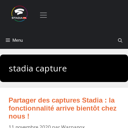
Aller
Menu
au
contenu
stadia capture
Partager des captures Stadia : la
fonctionnalité arrive bientôt chez
nous !
11 novembre 2020
par
Warpanox