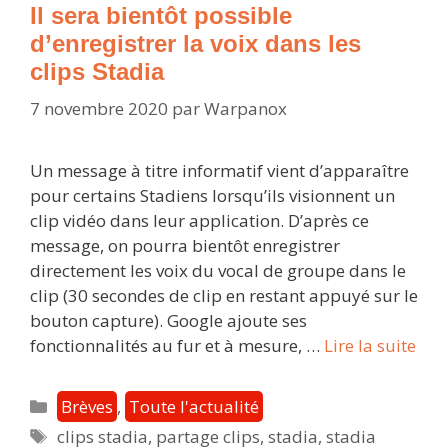
chez
Il sera bientôt possible
nous
d’enregistrer la voix dans les
!
clips Stadia
7 novembre 2020
par
Warpanox
Un message à titre informatif vient d’apparaître
pour certains Stadiens lorsqu’ils visionnent un
clip vidéo dans leur application. D’après ce
message, on pourra bientôt enregistrer
directement les voix du vocal de groupe dans le
clip (30 secondes de clip en restant appuyé sur le
bouton capture). Google ajoute ses
Il
fonctionnalités au fur et à mesure, …
Lire la suite
ser
bien
Catégories
Brèves
,
Toute l'actualité
pos
Étiquettes
clips stadia
,
partage clips
,
stadia
,
stadia
d’en