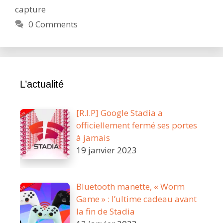
capture
la
voix
0 Comments
dan
les
clip
Sta
L’actualité
[R.I.P] Google Stadia a
officiellement fermé ses portes
à jamais
19 janvier 2023
Bluetooth manette, « Worm
Game » : l’ultime cadeau avant
la fin de Stadia