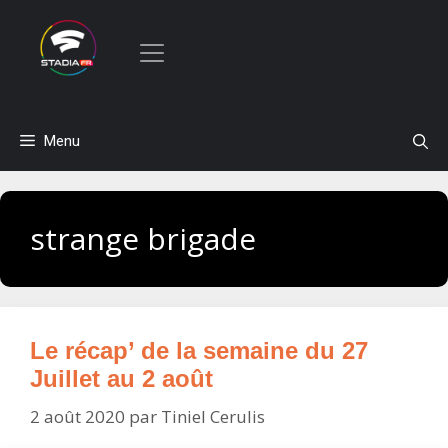
Aller
Menu
au
contenu
strange brigade
Le récap’ de la semaine du 27
Juillet au 2 août
2 août 2020
par
Tiniel Cerulis