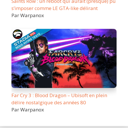
Saints Row : un reboot qui aurait (presque) pu
s’imposer comme LE GTA-like délirant
Par Warpanox
Far Cry 3 : Blood Dragon – Ubisoft en plein
délire nostalgique des années 80
Par Warpanox