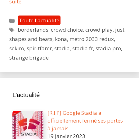
Le
suite
récap’
de
Catégories
Toute l'actualité
la
Étiquettes
borderlands
,
crowd choice
,
crowd play
,
just
semaine
shapes and beats
,
kona
,
metro 2033 redux
,
du
27
sekiro
,
spiritfarer
,
stadia
,
stadia fr
,
stadia pro
,
Juillet
strange brigade
au
2
août
L’actualité
[R.I.P] Google Stadia a
officiellement fermé ses portes
à jamais
19 janvier 2023