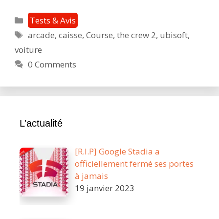
Crew
2
Catégories
Tests & Avis
:
Étiquettes
arcade
,
caisse
,
Course
,
the crew 2
,
ubisoft
,
Plusieurs
voiture
jeux
pour
0 Comments
le
prix
d’un…
L’actualité
[R.I.P] Google Stadia a
officiellement fermé ses portes
à jamais
19 janvier 2023