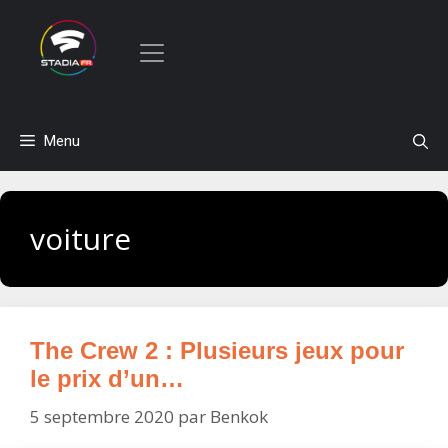
Aller
Menu
au
contenu
voiture
The Crew 2 : Plusieurs jeux pour
le prix d’un…
5 septembre 2020
par
Benkok