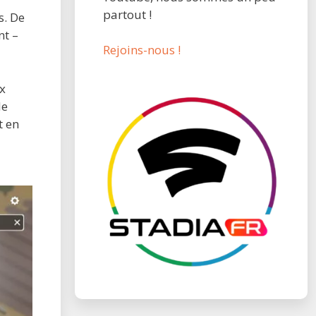
partout !
s. De
nt –
Rejoins-nous !
ux
de
t en