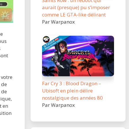
Saints Row : un reboot qui
aurait (presque) pu s’imposer
comme LE GTA-like délirant
Par Warpanox
ge
ous
s
sont
 votre
Far Cry 3 : Blood Dragon –
e de
Ubisoft en plein délire
u de
nostalgique des années 80
dique,
Par Warpanox
t en
ition