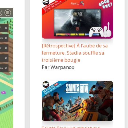
[Rétrospective] À l’aube de sa
fermeture, Stadia souffle sa
troisième bougie
Par Warpanox