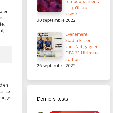
remboursement,
ce qu’il faut
aient
savoir
e
30 septembre 2022
ée,
al,
Évènement
Stadia Fr : on
vous fait gagner
FIFA 23 Ultimate
Edition !
26 septembre 2022
d’en
s. Le
plongé
Derniers tests
i,