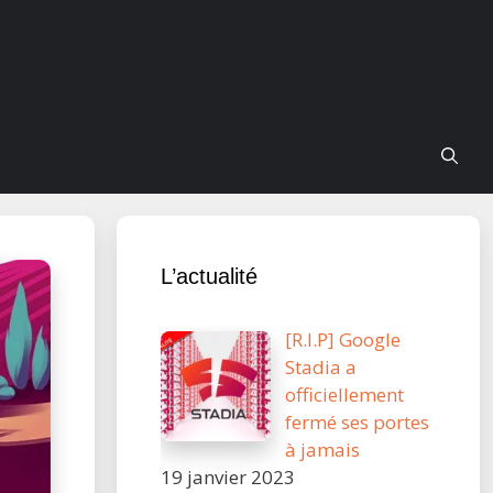
L’actualité
[R.I.P] Google
Stadia a
officiellement
fermé ses portes
à jamais
19 janvier 2023