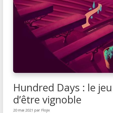
Hundred Days : le jeu 
d’être vignoble
20 mai 2021
par
Flojix