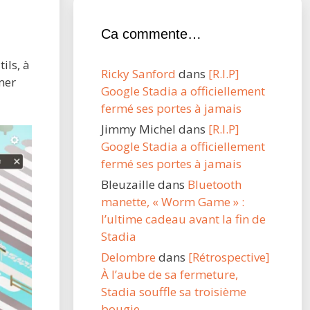
Ca commente…
ils, à
Ricky Sanford
dans
[R.I.P]
mer
Google Stadia a officiellement
fermé ses portes à jamais
Jimmy Michel
dans
[R.I.P]
Google Stadia a officiellement
fermé ses portes à jamais
Bleuzaille
dans
Bluetooth
manette, « Worm Game » :
l’ultime cadeau avant la fin de
Stadia
Delombre
dans
[Rétrospective]
À l’aube de sa fermeture,
Stadia souffle sa troisième
bougie