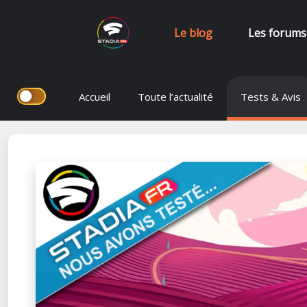
Le blog
Les forums
Aller
Accueil
Toute l’actualité
Tests & Avis
au
contenu