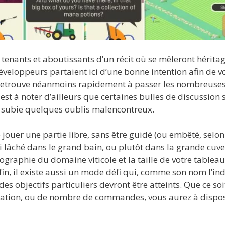
 tenants et aboutissants d’un récit où se mêleront hérita
développeurs partaient ici d’une bonne intention afin de v
e retrouve néanmoins rapidement à passer les nombreuse
 est à noter d’ailleurs que certaines bulles de discussion 
t subie quelques oublis malencontreux.
jouer une partie libre, sans être guidé (ou embêté, selon
s ici lâché dans le grand bain, ou plutôt dans la grande cuv
ographie du domaine viticole et la taille de votre tablea
in, il existe aussi un mode défi qui, comme son nom l’in
s objectifs particuliers devront être atteints. Que ce soi
oitation, ou de nombre de commandes, vous aurez à dispos