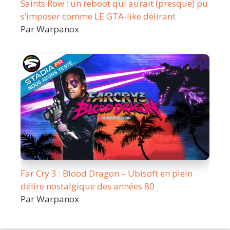
Saints Row : un reboot qui aurait (presque) pu
s’imposer comme LE GTA-like délirant
Par Warpanox
Far Cry 3 : Blood Dragon – Ubisoft en plein
délire nostalgique des années 80
Par Warpanox