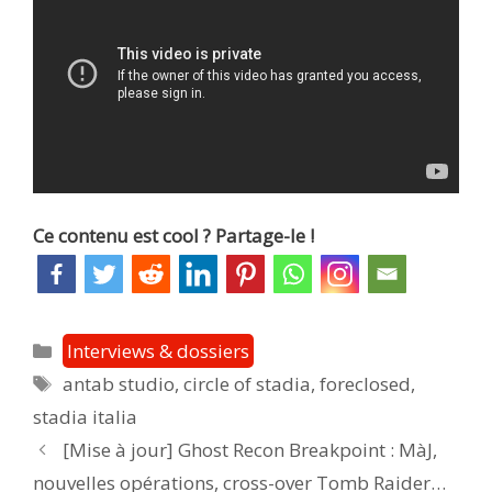
Ce contenu est cool ? Partage-le !
Catégories
Interviews & dossiers
Étiquettes
antab studio
,
circle of stadia
,
foreclosed
,
stadia italia
Post
[Mise à jour] Ghost Recon Breakpoint : MàJ,
navigation
nouvelles opérations, cross-over Tomb Raider…