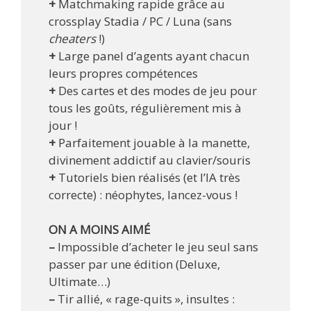
+
Matchmaking rapide grâce au
crossplay Stadia / PC / Luna (sans
cheaters
!)
+
Large panel d’agents ayant chacun
leurs propres compétences
+
Des cartes et des modes de jeu pour
tous les goûts, régulièrement mis à
jour !
+
Parfaitement jouable à la manette,
divinement addictif au clavier/souris
+
Tutoriels bien réalisés (et l’IA très
correcte) : néophytes, lancez-vous !
ON A MOINS AIMÉ
–
Impossible d’acheter le jeu seul sans
passer par une édition (Deluxe,
Ultimate…)
–
Tir allié, « rage-quits », insultes :