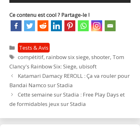
Ce contenu est cool ? Partage-le !
Catégories
Tests & Avis
Étiquettes
compétitif
,
rainbow six siege
,
shooter
,
Tom
Clancy's Rainbow Six: Siege
,
ubisoft
Post
Katamari Damacy REROLL : Ça va rouler pour
navigation
Bandai Namco sur Stadia
Cette semaine sur Stadia : Free Play Days et
de formidables jeux sur Stadia