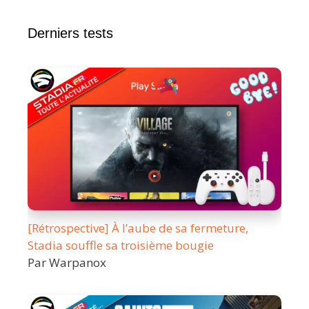
Derniers tests
[Rétrospective] À l’aube de sa fermeture,
Stadia souffle sa troisième bougie
Par Warpanox