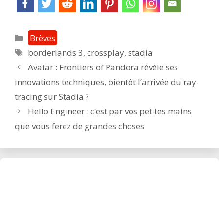
Catégories
Brèves
Étiquettes
borderlands 3
,
crossplay
,
stadia
Post
Avatar : Frontiers of Pandora révèle ses
navigation
innovations techniques, bientôt l’arrivée du ray-
tracing sur Stadia ?
Hello Engineer : c’est par vos petites mains
que vous ferez de grandes choses