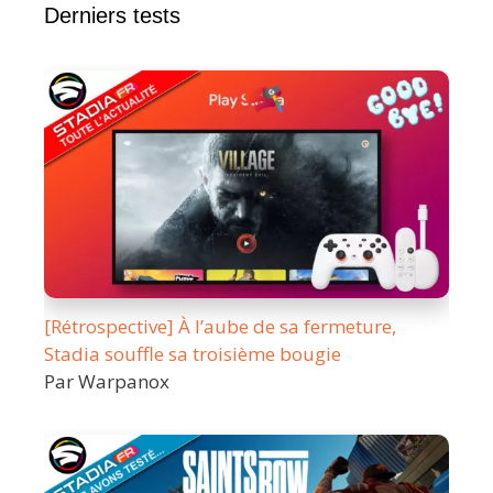
Derniers tests
[Rétrospective] À l’aube de sa fermeture,
Stadia souffle sa troisième bougie
Par Warpanox