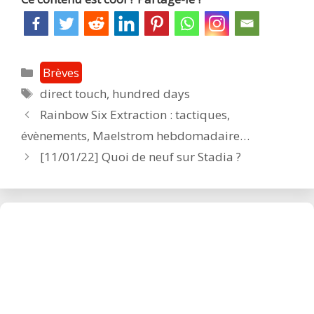
Catégories
Brèves
Étiquettes
direct touch
,
hundred days
Post
Rainbow Six Extraction : tactiques,
navigation
évènements, Maelstrom hebdomadaire…
[11/01/22] Quoi de neuf sur Stadia ?