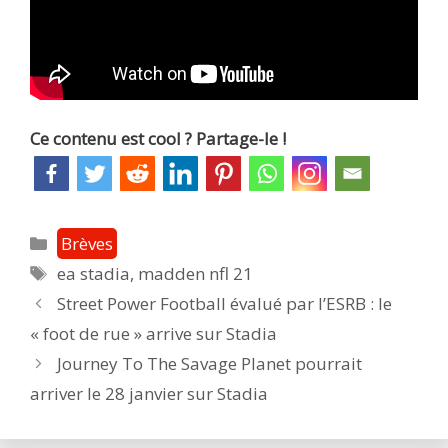
Ce contenu est cool ? Partage-le !
Catégories
Brèves
Étiquettes
ea stadia
,
madden nfl 21
Post
Street Power Football évalué par l’ESRB : le
navigation
« foot de rue » arrive sur Stadia
Journey To The Savage Planet pourrait
arriver le 28 janvier sur Stadia