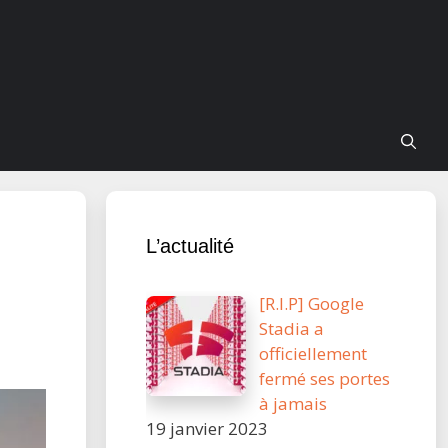
L’actualité
[R.I.P] Google
Stadia a
officiellement
fermé ses portes
à jamais
19 janvier 2023