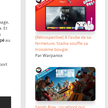
mage,
. Et
s
[Rétrospective] À l’aube de sa
ipé
au
fermeture, Stadia souffle sa
troisième bougie
Par Warpanox
port
Saints Row : un reboot qui