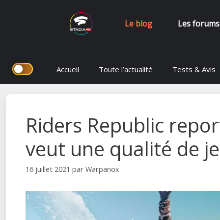
Le blog
Les forums
Aller
Accueil
Toute l’actualité
Tests & Avis
au
contenu
Riders Republic report
veut une qualité de j
16 juillet 2021
par
Warpanox