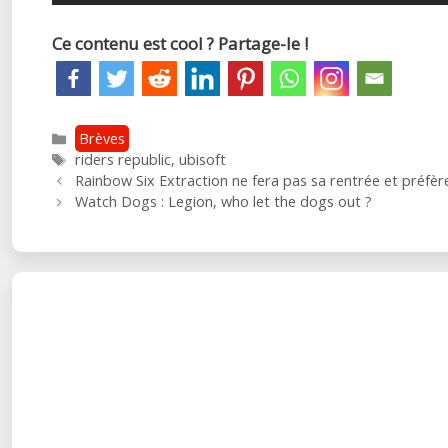
Ce contenu est cool ? Partage-le !
Catégories
Brèves
Étiquettes
riders republic
,
ubisoft
Post
Rainbow Six Extraction ne fera pas sa rentrée et préfère
navigation
Watch Dogs : Legion, who let the dogs out ?