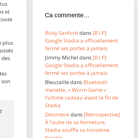
lus
s et
Ca commente…
écoute
Ricky Sanford
dans
[R.I.P]
Google Stadia a officiellement
n plus
fermé ses portes à jamais
oussés
Jimmy Michel
dans
[R.I.P]
é des
Google Stadia a officiellement
fermé ses portes à jamais
des
r son
Bleuzaille
dans
Bluetooth
manette, « Worm Game » :
l’ultime cadeau avant la fin de
Stadia
t
Delombre
dans
[Rétrospective]
À l’aube de sa fermeture,
Stadia souffle sa troisième
bougie