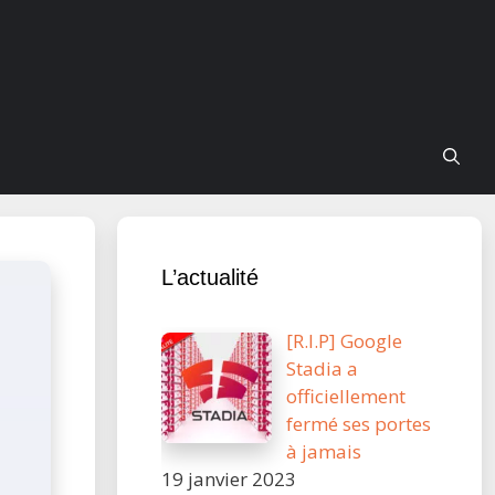
L’actualité
[R.I.P] Google
Stadia a
officiellement
fermé ses portes
à jamais
19 janvier 2023