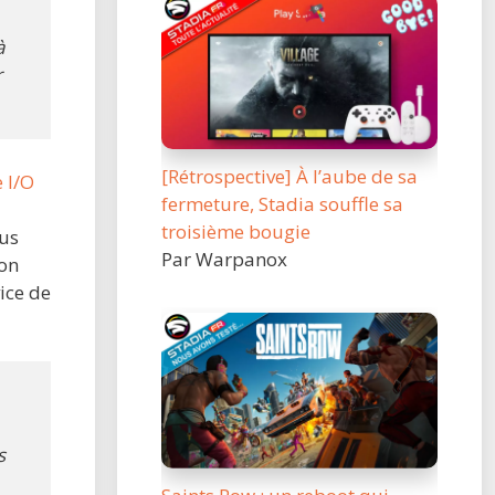
à
r
[Rétrospective] À l’aube de sa
 I/O
fermeture, Stadia souffle sa
troisième bougie
nus
Par Warpanox
son
ice de
s