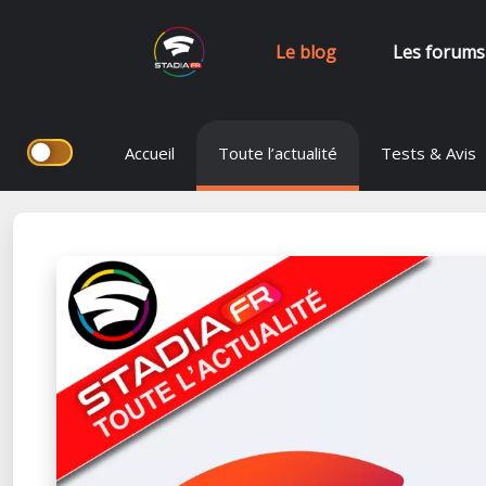
Le blog
Les forums
Aller
Accueil
Toute l’actualité
Tests & Avis
au
contenu