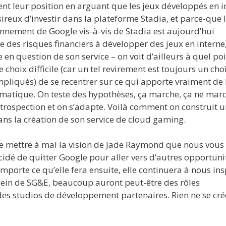
ent leur position en arguant que les jeux développés en i
sireux d’investir dans la plateforme Stadia, et parce-que 
ionnement de Google vis-à-vis de Stadia est aujourd’hui
des risques financiers à développer des jeux en interne,
en question de son service – on voit d’ailleurs à quel poi
choix difficile (car un tel revirement est toujours un cho
impliqués) de se recentrer sur ce qui apporte vraiment de 
formatique. On teste des hypothèses, ça marche, ça ne mar
ntrospection et on s’adapte. Voilà comment on construit 
ns la création de son service de cloud gaming.
de mettre à mal la vision de Jade Raymond que nous vous
idé de quitter Google pour aller vers d’autres opportuni
porte ce qu’elle fera ensuite, elle continuera à nous ins
sein de SG&E, beaucoup auront peut-être des rôles
des studios de développement partenaires. Rien ne se créé