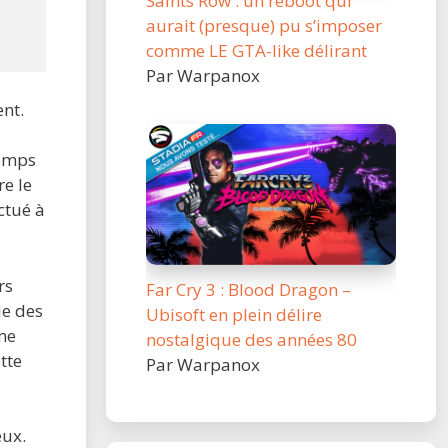
Saints Row : un reboot qui
aurait (presque) pu s’imposer
comme LE GTA-like délirant
Par Warpanox
nt.
temps
re le
ctué à
rs
Far Cry 3 : Blood Dragon –
ie des
Ubisoft en plein délire
rme
nostalgique des années 80
tte
Par Warpanox
eux.