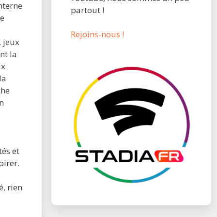
nterne
partout !
le
Rejoins-nous !
 jeux
nt la
ix
la
che
un
tés et
pirer.
, rien