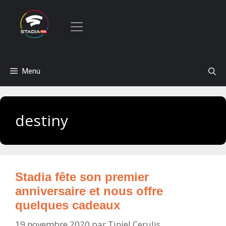
Aller
Menu
au
contenu
destiny
Stadia fête son premier
anniversaire et nous offre
quelques cadeaux
19 novembre 2020
par
Tiniel Cerulis