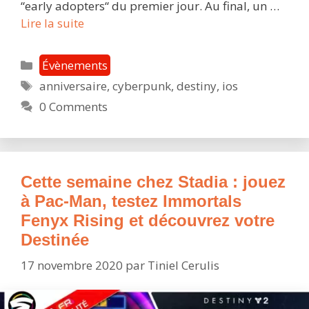
“early adopters“ du premier jour. Au final, un …
Stadia
Lire la suite
fête
son
Catégories
Évènements
premier
Étiquettes
anniversaire
,
cyberpunk
,
destiny
,
ios
anniversaire
0 Comments
et
nous
offre
quelques
cadeaux
Cette semaine chez Stadia : jouez
à Pac-Man, testez Immortals
Fenyx Rising et découvrez votre
Destinée
17 novembre 2020
par
Tiniel Cerulis