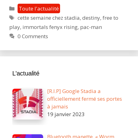
chez
Catégories
Toute l'actualité
Stadia
Étiquettes
cette semaine chez stadia
,
destiny
,
free to
:
play
,
immortals fenyx rising
,
pac-man
jouez
à
0 Comments
Pac-
Man,
testez
Immortals
L’actualité
Fenyx
Rising
et
[R.I.P] Google Stadia a
découvrez
officiellement fermé ses portes
votre
à jamais
Destinée
19 janvier 2023
Bluetooth manette, « Worm