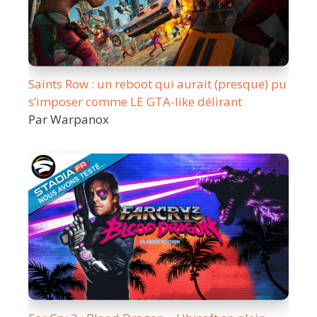
Saints Row : un reboot qui aurait (presque) pu
s’imposer comme LE GTA-like délirant
Par Warpanox