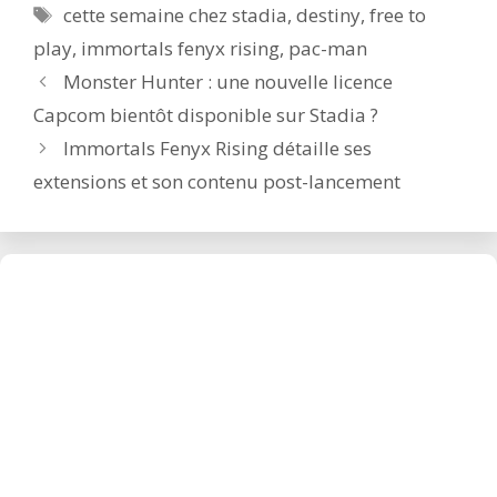
Étiquettes
cette semaine chez stadia
,
destiny
,
free to
play
,
immortals fenyx rising
,
pac-man
Post
Monster Hunter : une nouvelle licence
navigation
Capcom bientôt disponible sur Stadia ?
Immortals Fenyx Rising détaille ses
extensions et son contenu post-lancement