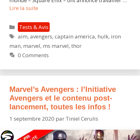
monde – Square Enix – ont annoncé travailler …
Marvel’s
Lire la suite
Avengers
:
Catégories
Tests & Avis
avec
Étiquettes
aim
,
avengers
,
captain america
,
hulk
,
iron
un
man
,
marvel
,
ms marvel
,
thor
grand
pouvoir
0 Comments
vient
une
grande
rejouabilité
Marvel’s Avengers : l’Initiative
?
Avengers et le contenu post-
lancement, toutes les infos !
1 septembre 2020
par
Tiniel Cerulis