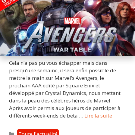
Cela n’a pas pu vous échapper mais dans
presqu’une semaine, il sera enfin possible de
mettre la main sur Marvel’s Avengers, le
prochain AAA édité par Square Enix et
développé par Crystal Dynamics, nous mettant
dans la peau des célèbres héros de Marvel.
Après avoir permis aux joueurs de participer à
Marvel’s
différents week-ends de beta …
Lire la suite
Avengers
:
Catégories
Toute l'actualité