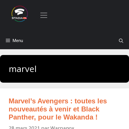
Aller
Menu
au
contenu
marvel
Marvel’s Avengers : toutes les
nouveautés à venir et Black
Panther, pour le Wakanda !
28 mars 2021
par
Warpanox