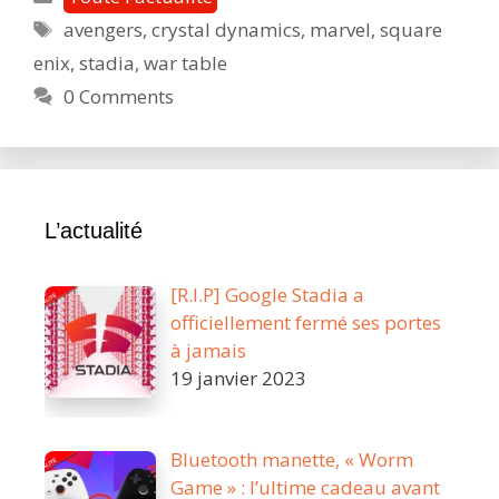
la
Étiquettes
avengers
,
crystal dynamics
,
marvel
,
square
prochain
enix
,
stadia
,
war table
War
Table
0 Comments
nous
dévoilera
le
contenu
L’actualité
post-
lancemen
du
[R.I.P] Google Stadia a
jeu
officiellement fermé ses portes
!
à jamais
19 janvier 2023
Bluetooth manette, « Worm
Game » : l’ultime cadeau avant