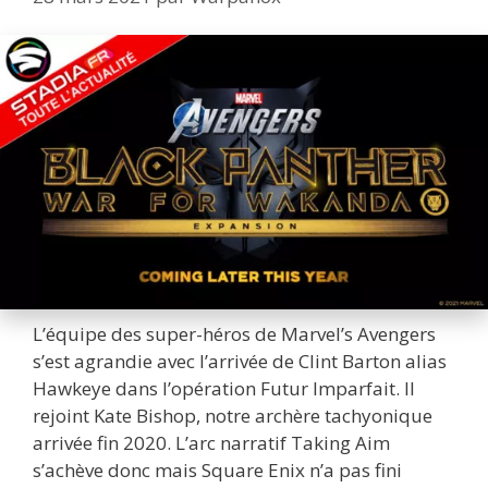
L’équipe des super-héros de Marvel’s Avengers
s’est agrandie avec l’arrivée de Clint Barton alias
Hawkeye dans l’opération Futur Imparfait. Il
rejoint Kate Bishop, notre archère tachyonique
arrivée fin 2020. L’arc narratif Taking Aim
s’achève donc mais Square Enix n’a pas fini