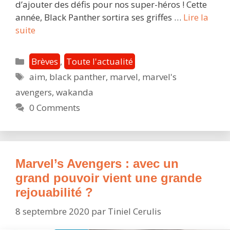
d’ajouter des défis pour nos super-héros ! Cette
année, Black Panther sortira ses griffes …
Lire la
Marvel’s
suite
Avengers
:
Catégories
Brèves
,
Toute l'actualité
toutes
Étiquettes
aim
,
black panther
,
marvel
,
marvel's
les
avengers
,
wakanda
nouveautés
à
0 Comments
venir
et
Black
Panther,
Marvel’s Avengers : avec un
pour
grand pouvoir vient une grande
le
rejouabilité ?
Wakanda
!
8 septembre 2020
par
Tiniel Cerulis