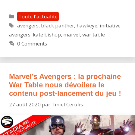
Avengers
:
Catégories
Toute l'actualité
l’Initiative
Étiquettes
avengers
,
black panther
,
hawkeye
,
initiative
Avengers
avengers
,
kate bishop
,
marvel
,
war table
et
le
0 Comments
contenu
post-
lancement,
toutes
Marvel’s Avengers : la prochaine
les
War Table nous dévoilera le
infos
contenu post-lancement du jeu !
!
27 août 2020
par
Tiniel Cerulis