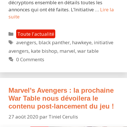
décryptons ensemble en détails toutes les
annonces qui ont été faites. L’Initiative …
Lire la
Marvel’s
suite
Avengers
:
Catégories
Toute l'actualité
l’Initiative
Étiquettes
avengers
,
black panther
,
hawkeye
,
initiative
Avengers
avengers
,
kate bishop
,
marvel
,
war table
et
le
0 Comments
contenu
post-
lancement,
toutes
Marvel’s Avengers : la prochaine
les
War Table nous dévoilera le
infos
contenu post-lancement du jeu !
!
27 août 2020
par
Tiniel Cerulis