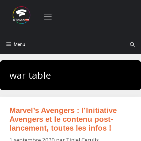
Aller
Menu
au
contenu
war table
Marvel’s Avengers : l’Initiative
Avengers et le contenu post-
lancement, toutes les infos !
1 septembre 2020
par
Tiniel Cerulis