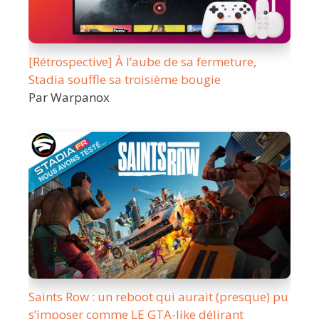
[Rétrospective] À l’aube de sa fermeture,
Stadia souffle sa troisième bougie
Par Warpanox
Saints Row : un reboot qui aurait (presque) pu
s’imposer comme LE GTA-like délirant