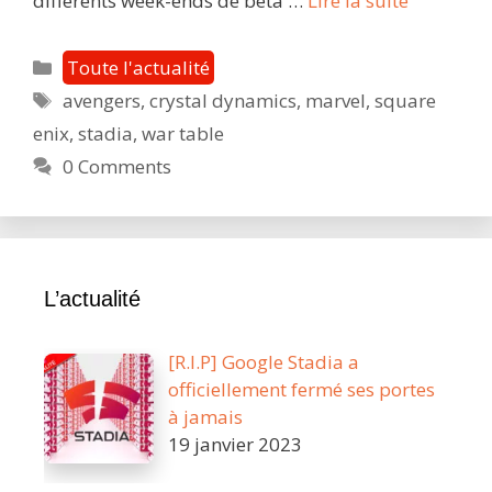
différents week-ends de beta …
Lire la suite
Avengers
:
Catégories
Toute l'actualité
la
Étiquettes
avengers
,
crystal dynamics
,
marvel
,
square
prochain
enix
,
stadia
,
war table
War
Table
0 Comments
nous
dévoilera
le
contenu
L’actualité
post-
lancemen
du
[R.I.P] Google Stadia a
jeu
officiellement fermé ses portes
!
à jamais
19 janvier 2023