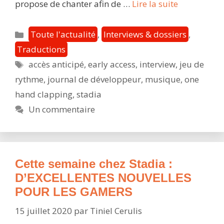
Interview
propose de chanter afin de …
Lire la suite
avec
HandyGam
Catégories
Toute l'actualité
,
Interviews & dossiers
,
–
Traductions
Découvrez
Étiquettes
accès anticipé
,
early access
,
interview
,
jeu de
le
pouvoir
rythme
,
journal de développeur
,
musique
,
one
de
hand clapping
,
stadia
la
Un commentaire
voix
avec
One
Hand
Cette semaine chez Stadia :
Clapping
D’EXCELLENTES NOUVELLES
POUR LES GAMERS
15 juillet 2020
par
Tiniel Cerulis