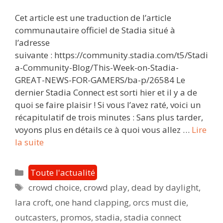
Cet article est une traduction de l’article
communautaire officiel de Stadia situé à
l’adresse
suivante : https://community.stadia.com/t5/Stadi
a-Community-Blog/This-Week-on-Stadia-
GREAT-NEWS-FOR-GAMERS/ba-p/26584 Le
dernier Stadia Connect est sorti hier et il y a de
quoi se faire plaisir ! Si vous l’avez raté, voici un
récapitulatif de trois minutes : Sans plus tarder,
voyons plus en détails ce à quoi vous allez …
Lire
Cette
la suite
semaine
chez
Catégories
Toute l'actualité
Stadia
Étiquettes
crowd choice
,
crowd play
,
dead by daylight
,
:
lara croft
,
one hand clapping
,
orcs must die
,
D’EXCELLENTES
NOUVELLES
outcasters
,
promos
,
stadia
,
stadia connect