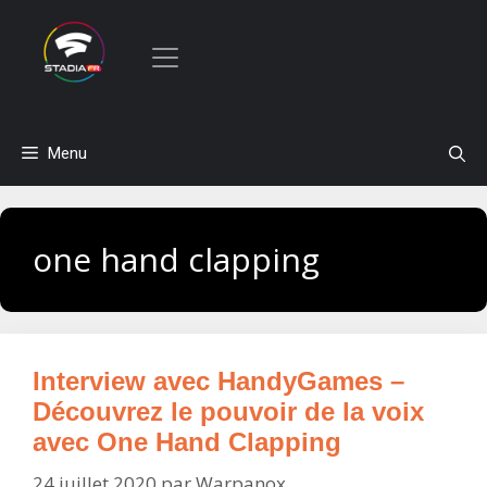
Aller
Menu
au
contenu
one hand clapping
Interview avec HandyGames –
Découvrez le pouvoir de la voix
avec One Hand Clapping
24 juillet 2020
par
Warpanox