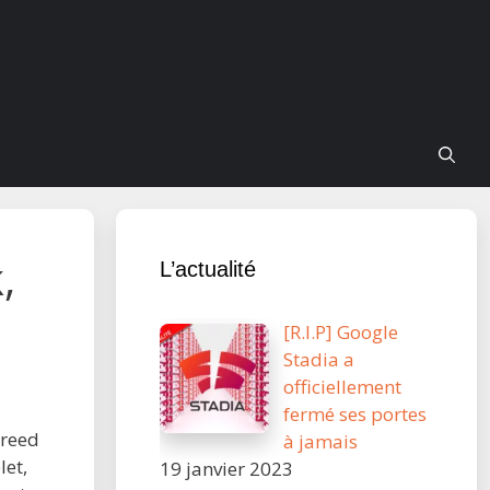
,
L’actualité
[R.I.P] Google
Stadia a
officiellement
fermé ses portes
Creed
à jamais
let,
19 janvier 2023