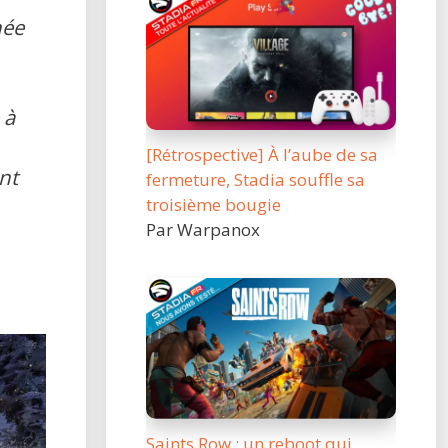
née
 à
[Rétrospective] À l’aube de sa
nt
fermeture, Stadia souffle sa
troisième bougie
Par Warpanox
Saints Row : un reboot qui