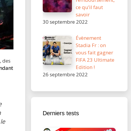
ce qu’il faut
savoir
30 septembre 2022
Évènement
Stadia Fr : on
vous fait gagner
FIFA 23 Ultimate
, des
Edition !
endant
26 septembre 2022
e
m
Derniers tests
le