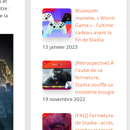
s et
tre :
Bluetooth
e la
manette, « Worm
Game » : l’ultime
cadeau avant la
fin de Stadia
13 janvier 2023
[Rétrospective] À
l’aube de sa
fermeture,
Stadia souffle sa
troisième bougie
19 novembre 2022
[FAQ] Fermeture
de Stadia : accès,
remboursement,