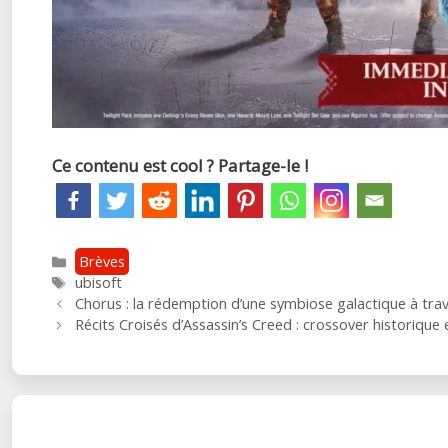
Ce contenu est cool ? Partage-le !
Catégories
Brèves
Étiquettes
ubisoft
Post
Chorus : la rédemption d’une symbiose galactique à tra
navigation
Récits Croisés d’Assassin’s Creed : crossover historique