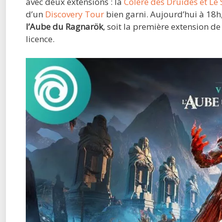
avec deux extensions : la
Colère des Druides et Le 
d’un
Discovery Tour
bien garni. Aujourd’hui à 18h, 
l’Aube du Ragnarök
, soit la première extension d
licence.