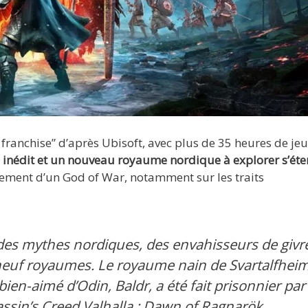
 franchise” d’après Ubisoft, avec plus de 35 heures de jeu
 inédit et un nouveau royaume nordique à explorer s’ét
ttement d’un God of War, notamment sur les traits
es mythes nordiques, des envahisseurs de givr
neuf royaumes. Le royaume nain de Svartalfhei
 bien-aimé d’Odin, Baldr, a été fait prisonnier par 
ssin’s Creed Valhalla : Dawn of Ragnarök,