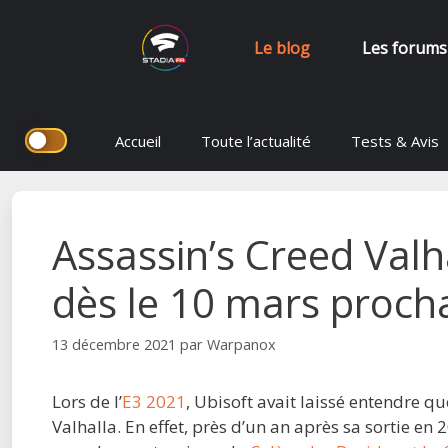
Le blog
Les forums
Aller
Accueil
Toute l’actualité
Tests & Avis
au
contenu
Assassin’s Creed Valh
dès le 10 mars proch
13 décembre 2021
par
Warpanox
Lors de l’
E3 2021
, Ubisoft avait laissé entendre q
Valhalla. En effet, près d’un an après sa sortie en 