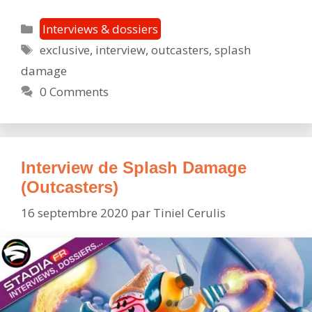
with
Splash
Catégories
Interviews & dossiers
Damage
Étiquettes
exclusive
,
interview
,
outcasters
,
splash
(Outcaste
damage
0 Comments
Interview de Splash Damage
(Outcasters)
16 septembre 2020
par
Tiniel Cerulis