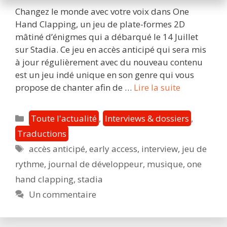
Changez le monde avec votre voix dans One
Hand Clapping, un jeu de plate-formes 2D
mâtiné d’énigmes qui a débarqué le 14 Juillet
sur Stadia. Ce jeu en accès anticipé qui sera mis
à jour régulièrement avec du nouveau contenu
est un jeu indé unique en son genre qui vous
Interview
propose de chanter afin de …
Lire la suite
avec
HandyGam
Catégories
Toute l'actualité
,
Interviews & dossiers
,
–
Traductions
Découvrez
Étiquettes
accès anticipé
,
early access
,
interview
,
jeu de
le
pouvoir
rythme
,
journal de développeur
,
musique
,
one
de
hand clapping
,
stadia
la
Un commentaire
voix
avec
One