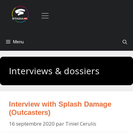
Aller
Menu
au
contenu
Interviews & dossiers
Interview with Splash Damage
(Outcasters)
16 septembre 2020
par
Tiniel Cerulis