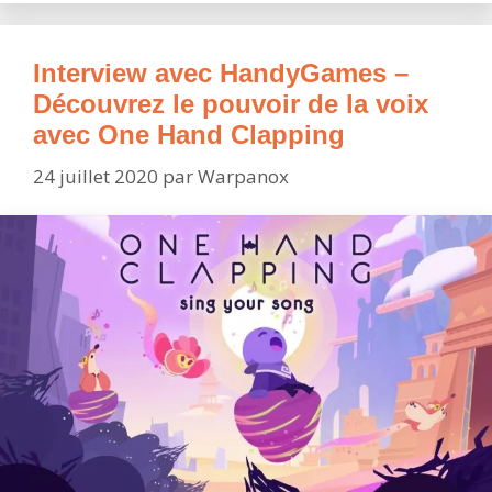
le
30
Septembre
Interview avec HandyGames –
sur
Découvrez le pouvoir de la voix
Stadia
avec One Hand Clapping
24 juillet 2020
par
Warpanox