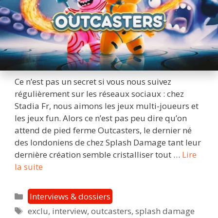
Ce n’est pas un secret si vous nous suivez
régulièrement sur les réseaux sociaux : chez
Stadia Fr, nous aimons les jeux multi-joueurs et
les jeux fun. Alors ce n’est pas peu dire qu’on
attend de pied ferme Outcasters, le dernier né
des londoniens de chez Splash Damage tant leur
dernière création semble cristalliser tout …
Lire
Interview
la suite
de
Splash
Catégories
Interviews & dossiers
Damage
Étiquettes
exclu
,
interview
,
outcasters
,
splash damage
(Outcasters)