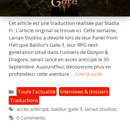
Cet article est une traduction réalisée par Stadia
Fr. L’article original se trouve ici. Cette semaine,
Larian Studios a dévoilé lors de leur Panel from
Hell que Baldur’s Gate 3, leur RPG next-
generation situé dans l’univers de Donjon &
Dragons, serait lancé en accès anticipé le 30
Septembre. Aujourd’hui, découvrons plus en
Interview
profondeur cette aventure …
Lire la suite
avec
Larian
Catégories
Toute l'actualité
,
Interviews & dossiers
,
Studios
Traductions
:
Étiquettes
accès anticipé
,
baldur gate 3
,
larian studios
Baldur’s
Gate
0 Comments
3,