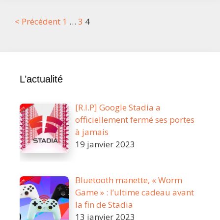
Hand
Post
< Précédent
1
…
3
4
Clapping
navigation
L’actualité
[R.I.P] Google Stadia a
officiellement fermé ses portes
à jamais
19 janvier 2023
Bluetooth manette, « Worm
Game » : l’ultime cadeau avant
la fin de Stadia
13 janvier 2023